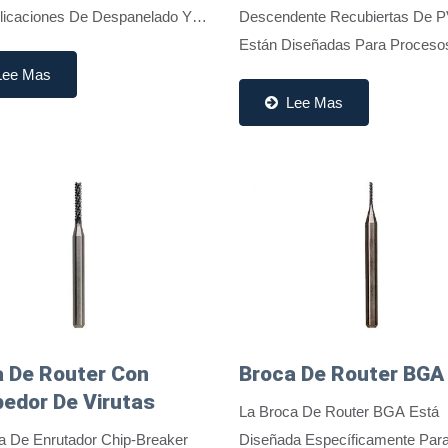
licaciones De Despanelado Y
Descendente Recubiertas De 
o De PCB Que Requieren
Están Diseñadas Para Proceso
s De Superficie Limpios Y Un
Despanelado De PCB Que Exi
Lee Mas
nto De Corte Estable....
Tanto Durabilidad Como Precisi
Lee Mas
Recubrimientos PVD Nano-Mult
Avanzados...
 De Router Con
Broca De Router BGA
edor De Virutas
La Broca De Router BGA Está
a De Enrutador Chip-Breaker
Diseñada Específicamente Par