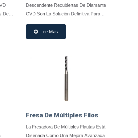
PVD
Descendente Recubiertas De Diamante
s De
CVD Son La Solución Definitiva Para
gen
Materiales De PCB Altamente
ón. Con
Abrasivos Y Aplicaciones Exigentes De
Lee Mas
icapa
Despanelado. Con Un Recubrimiento...
Fresa De Múltiples Filos
La Fresadora De Múltiples Flautas Está
a
Diseñada Como Una Mejora Avanzada