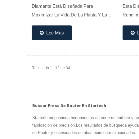
Diamante Está Diseñada Para
Está Di
Maximizar La Vida De La Flauta Y La
Rendimi
Eficiencia De Evacuación De Chips.
Gran Án
Ideal Para La Mayoría De Los Procesos
Flauta 
Lee Mas
De Fresado O Ranurado De PCB,...
Ideal P
Enrutami
Resultado 1 - 12 de 34
Buscar Fresa De Router En Startech
Startech proporciona herramientas de corte de carburo y s
fabricación de precisión.Los resultados de búsqueda ayuda
de Router y necesidades de abastecimiento relacionadas.