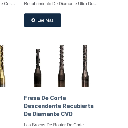
De Corte
Recubrimiento De Diamante Ultra Duro
to
Que Proporciona Una Excepcional
Y La
Resistencia Al Desgaste Y Estabilidad
Lee Mas
o...
Térmica. Diseñadas Para Mecanizar...
Fresa De Corte
Descendente Recubierta
De Diamante CVD
Las Brocas De Router De Corte