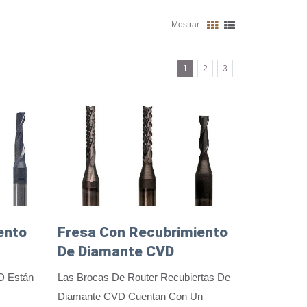
Mostrar:
1
2
3
ento
Fresa Con Recubrimiento
De Diamante CVD
D Están
Las Brocas De Router Recubiertas De
Diamante CVD Cuentan Con Un