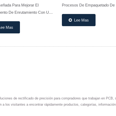
señada Para Mejorar El
Procesos De Empaquetado De 
ento De Enrutamiento Con Un
Ofreciendo Una Excelente Eva
gulo De Corte Y Un Diseño De
De Chips, Alta Precisión De
Lee Mas
Superpuesta, Lo Que La Hace
Enrutamiento Y Calidad De Me
Lee Mas
ara Procesamiento Y
Superior. Disponible...
ento...
oluciones de rectificado de precisión para compradores que trabajan en PCB,
n a los visitantes a encontrar rápidamente productos, categorías, informació