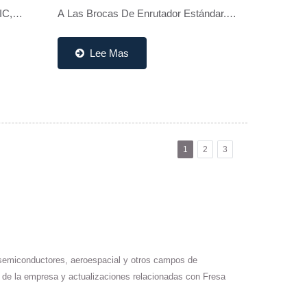
IC,
A Las Brocas De Enrutador Estándar.
cuación
Con Múltiples Bordes De Corte, Elimina
Eficazmente Las Rebabas De Las
Lee Mas
canizado
Placas De Circuito...
1
2
3
 semiconductores, aeroespacial y otros campos de
n de la empresa y actualizaciones relacionadas con Fresa