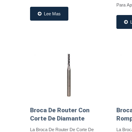
Asegurando Una Separación Limpia Y
Para Ap
Precisa De Las Placas Durante La
Fresad
Lee Mas
Producción. Estas Herramientas
Acabado
Están...
Rendimie
Broca De Router Con
Broca
Corte De Diamante
Romp
La Broca De Router De Corte De
La Broc