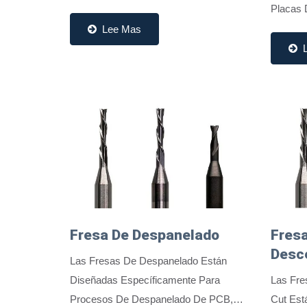
Demandas De Alta Precisión De Las
Placas 
Aplicaciones De Placas De Circuito
Estas H
Lee Mas
Impreso (PCB) Y Empaquetado De
Princip
Circuitos...
Enrutam
Fresa De Despanelado
Fresa
Desc
Las Fresas De Despanelado Están
Diseñadas Específicamente Para
Las Fre
Procesos De Despanelado De PCB,
Cut Est