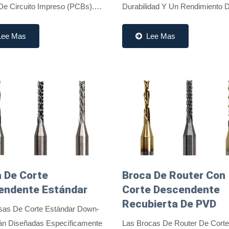
De Circuito Impreso (PCBs).
Durabilidad Y Un Rendimiento 
erramientas Se Utilizan
Excepcionales. El Recubrimien
almente Para Operaciones De
Avanzado Reduce La Fricción 
Lee Mas
Lee Mas
iento, Acabado Y Ranurado...
Generación De Calor, Asegurand
 De Corte
Broca De Router Con
endente Estándar
Corte Descendente
Recubierta De PVD
sas De Corte Estándar Down-
án Diseñadas Específicamente
Las Brocas De Router De Corte