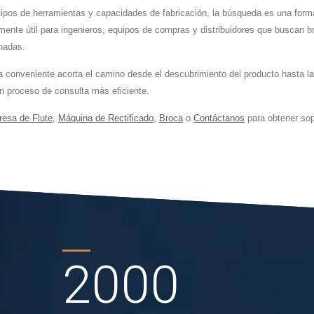
tipos de herramientas y capacidades de fabricación, la búsqueda es una for
mente útil para ingenieros, equipos de compras y distribuidores que buscan b
onadas.
a conveniente acorta el camino desde el descubrimiento del producto hasta la
n proceso de consulta más eficiente.
resa de Flute
,
Máquina de Rectificado
,
Broca
o
Contáctanos
para obtener sop
2000