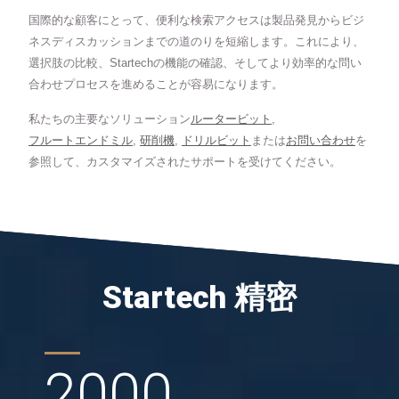
国際的な顧客にとって、便利な検索アクセスは製品発見からビジ
ネスディスカッションまでの道のりを短縮します。これにより、
選択肢の比較、Startechの機能の確認、そしてより効率的な問い
合わせプロセスを進めることが容易になります。
私たちの主要なソリューション
ルータービット
,
フルートエンドミル
,
研削機
,
ドリルビット
または
お問い合わせ
を
参照して、カスタマイズされたサポートを受けてください。
Startech 精密
2000