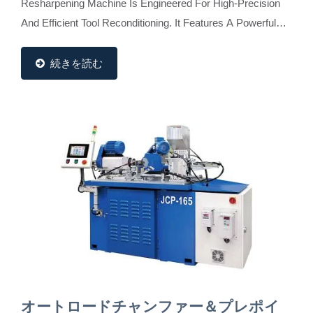
Resharpening Machine Is Engineered For High-Precision
And Efficient Tool Reconditioning. It Features A Powerful
2kW Servo Motor-Driven Workhead, Integrated On-Line...
続きを読む
オートロードチャンファー＆プレポイ