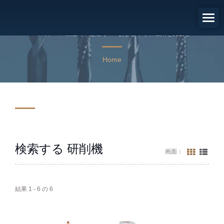
検索結果: 研削機
45年のツール製造の卓越性でPCBおよび半導体産業を支援しま
す。
Home
検索する 研削機
画面：
結果 1 - 6 の 6