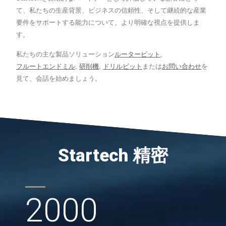
て、私たちの生産背景、ビジネスの信頼性、そして継続的な産業
要件をサポートする能力について、より明確な視点を提供しま
す。
私たちの主な製品ソリューション
ルータービット
,
フルートエンドミル
,
研削機
,
ドリルビット
または
お問い合わせ
を
見て、会話を始めましょう。
Startech 精密
2000