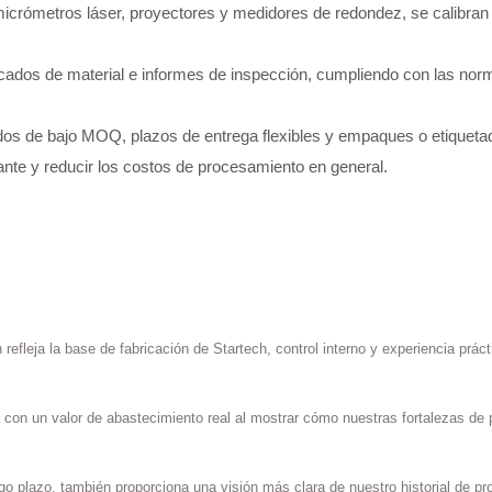
s micrómetros láser, proyectores y medidores de redondez, se calibra
ficados de material e informes de inspección, cumpliendo con las 
idos de bajo MOQ, plazos de entrega flexibles y empaques o etiqueta
ante y reducir los costos de procesamiento en general.
efleja la base de fabricación de Startech, control interno y experiencia práct
 con un valor de abastecimiento real al mostrar cómo nuestras fortalezas de
o plazo, también proporciona una visión más clara de nuestro historial de pr