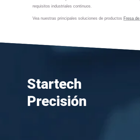
requisitos industriales continuos.
Vea nuestras principales soluciones de productos
Fresa de
Startech
Precisión