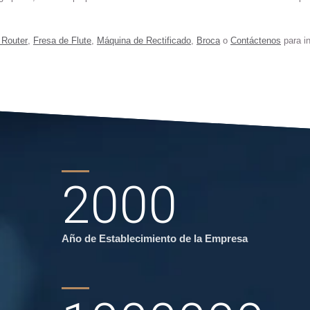
 Router
,
Fresa de Flute
,
Máquina de Rectificado
,
Broca
o
Contáctenos
para in
2000
Año de Establecimiento de la Empresa