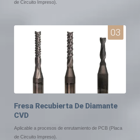
de Circuito Impreso).
03
Fresa Recubierta De Diamante
CVD
Aplicable a procesos de enrutamiento de PCB (Placa
de Circuito Impreso).