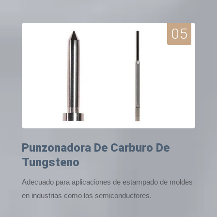
05
Punzonadora De Carburo De
Tungsteno
Adecuado para aplicaciones de estampado de moldes
en industrias como los semiconductores.