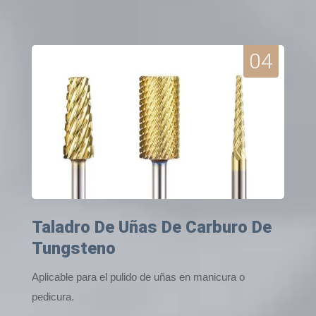
04
Taladro De Uñas De Carburo De
Tungsteno
Aplicable para el pulido de uñas en manicura o
pedicura.