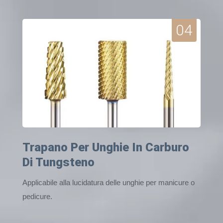
04
Trapano Per Unghie In Carburo
Di Tungsteno
Applicabile alla lucidatura delle unghie per manicure o
pedicure.