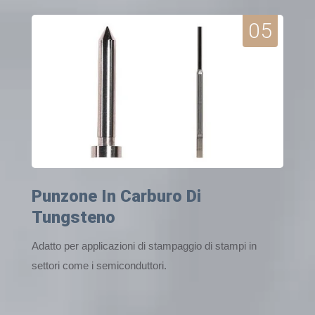
05
Punzone In Carburo Di
Tungsteno
Adatto per applicazioni di stampaggio di stampi in
settori come i semiconduttori.