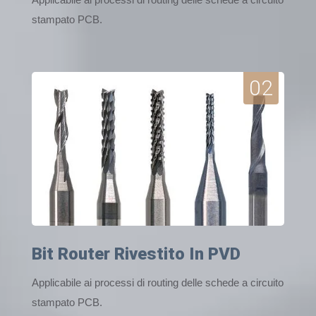
stampato PCB.
02
Bit Router Rivestito In PVD
Applicabile ai processi di routing delle schede a circuito
stampato PCB.