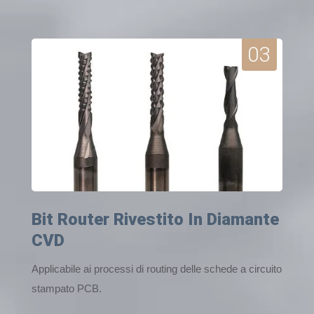
03
Bit Router Rivestito In Diamante
CVD
Applicabile ai processi di routing delle schede a circuito
stampato PCB.