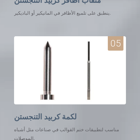
مثقاب أظافر كربيد التنجستن
ينطبق على تلميع الأظافر في المانيكير أو الباديكير.
05
لكمة كربيد التنجستن
مناسب لتطبيقات ختم القوالب في صناعات مثل أشباه
الموصلات.