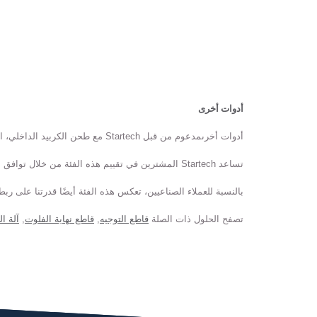
أدوات أخرى
أدوات أخرىمدعوم من قبل Startech مع طحن الكربيد الداخلي، التحكم المستقر في العمليات، وخبرة التصنيع العملية لتشغيل PCB، وأعمال أشباه الموصلات، وتطبيقات الإنتاج الدقيقة الأخرى.
تساعد Startech المشترين في تقييم هذه الفئة من خلال توافق أقوى مع التطبيقات، ودعم التخصيص، وتصنيع موثوق في تايوان للتعاون في التوريد على المدى الطويل.
بالنسبة للعملاء الصناعيين، تعكس هذه الفئة أيضًا قدرتنا على ربط اح
تصفح الحلول ذات الصلة
قاطع التوجيه
,
قاطع نهاية الفلوت
,
آلة ا