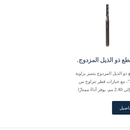
طع ذو الذيل المزدوج.
ذو الذيل المزدوج يتميز بزاوية
لولبية 30°، مع خيارات قطر تتراوح من
0.50 مم إلى 2.40 مم. يوفر أداءً ممتازًا
اصيل