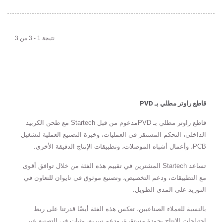
نتيجة 1 - 3 من 3
قاطع راوتر مطلي بـ PVD
قاطع راوتر مطلي بـ PVDمدعوم من قبل Startech مع طحن الكربيد
الداخلي، التحكم المستقر في العمليات، وخبرة التصنيع العملية لتشغيل
PCB، وأعمال أشباه الموصلات، وتطبيقات الإنتاج الدقيقة الأخرى.
تساعد Startech المشترين في تقييم هذه الفئة من خلال توافق أقوى
مع التطبيقات، ودعم التخصيص، وتصنيع موثوق في تايوان للتعاون في
التوريد على المدى الطويل.
بالنسبة للعملاء الصناعيين، تعكس هذه الفئة أيضًا قدرتنا على ربط
احتياجات الإنتاج بجودة مستقرة، ودعم سريع، وثبات في التصنيع عبر