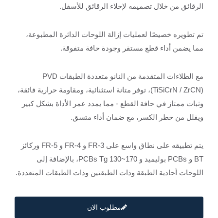
الرقائق من خلال تصميمه لإخلاء الرقائق للأسفل.
تم تطويره خصيصًا لعمليات إزالة اللوحات الدائرة المطبوعة،
مما يضمن أداء قطع مستقر وجودة حافة متفوقة.
مع الطلاءات المتقدمة من النانو متعددة الطبقات PVD
(TiSiCrN / ZrCN)، توفر متانة استثنائية، ومقاومة حرارية فائقة،
وثبات ممتاز في حافة القطع - مما يمدد عمر الأداة بشكل كبير
ويقلل من خطر الكسر، مع ضمان أداء متسق.
يتم تطبيقه على نطاق واسع على FR-3 و FR-4 و FR-5 وركائز
BT و PCBs بوليميد و PCBs Tg 130~170، بالإضافة إلى
اللوحات أحادية الطبقة وذات الطبقتين وذات الطبقات المتعددة.
مطلوب الان