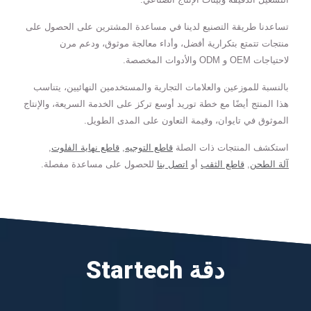
تساعدنا طريقة التصنيع لدينا في مساعدة المشترين على الحصول على
منتجات تتمتع بتكرارية أفضل، وأداء معالجة موثوق، ودعم مرن
لاحتياجات OEM و ODM والأدوات المخصصة.
بالنسبة للموزعين والعلامات التجارية والمستخدمين النهائيين، يتناسب
هذا المنتج أيضًا مع خطة توريد أوسع تركز على الخدمة السريعة، والإنتاج
الموثوق في تايوان، وقيمة التعاون على المدى الطويل.
استكشف المنتجات ذات الصلة
قاطع التوجيه
,
قاطع نهاية الفلوت
,
آلة الطحن
,
قاطع الثقب
أو
اتصل بنا
للحصول على مساعدة مفصلة.
Startech دقة