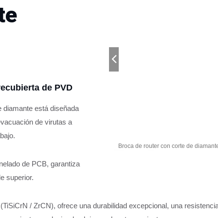
te
recubierta de PVD
e diamante está diseñada
 evacuación de virutas a
bajo.
cubierta de PVD - 2
Broca de router con corte de diamant
nelado de PCB, garantiza
e superior.
SiCrN / ZrCN), ofrece una durabilidad excepcional, una resistencia 