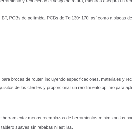
a herramienta y reduciendo el riesgo de rotura, mientras asegura un re
s BT, PCBs de poliimida, PCBs de Tg 130~170, así como a placas de
ra brocas de router, incluyendo especificaciones, materiales y rec
quisitos de los clientes y proporcionar un rendimiento óptimo para apl
de herramienta: menos reemplazos de herramientas minimizan las par
tablero suaves sin rebabas ni astillas.