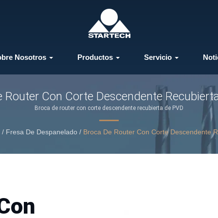
obre Nosotros
Productos
Servicio
Noti
e Router Con Corte Descendente Recubiert
Broca de router con corte descendente recubierta de PVD
/
Fresa De Despanelado
/
Broca De Router Con Corte Descendente R
 Con