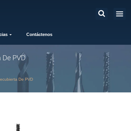
cias
Contáctenos
a De PVD
ecubierta De PVD