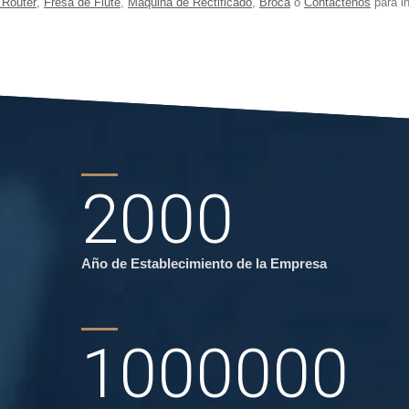
 Router
,
Fresa de Flute
,
Máquina de Rectificado
,
Broca
o
Contáctenos
para in
2000
Año de Establecimiento de la Empresa
1000000