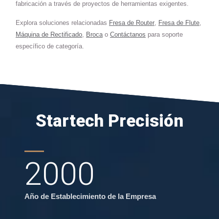
fabricación a través de proyectos de herramientas exigentes.
Explora soluciones relacionadas
Fresa de Router
,
Fresa de Flute
,
Máquina de Rectificado
,
Broca
o
Contáctanos
para soporte
específico de categoría.
Startech Precisión
2000
Año de Establecimiento de la Empresa