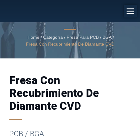
PCB / BGA
Fresa con recubrimiento de diamante CVD
Home
/
Categoría
/
Fresa Para PCB / BGA
/
Fresa Con Recubrimiento De Diamante CVD
Fresa Con
Recubrimiento De
Diamante CVD
PCB / BGA