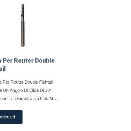
 Per Router Double
ail
 Per Router Double Fishtail
 Un Angolo Di Elica Di 30°,
ioni Di Diametro Da 0.50 Mm A
 Offre Prestazioni Eccellenti
riali PCB Sia Duri Che Morbidi,
rticolari
mente Schede...