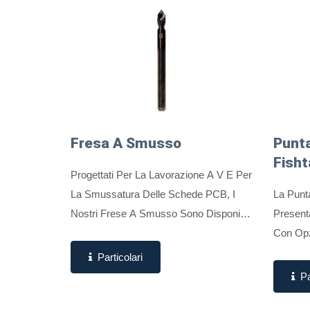
Fresa A Smusso
Punta
Fisht
Progettati Per La Lavorazione A V E Per
La Smussatura Delle Schede PCB, I
La Punta
Nostri Frese A Smusso Sono Disponibili
Presenta
In Tre Opzioni Di Angolo Per Soddisfare
Con Opz
Diverse Esigenze Di Finitura Dei Bordi.
2.40 Mm.
Particolari
Garantiscano...
Su Mate
Pa
Special