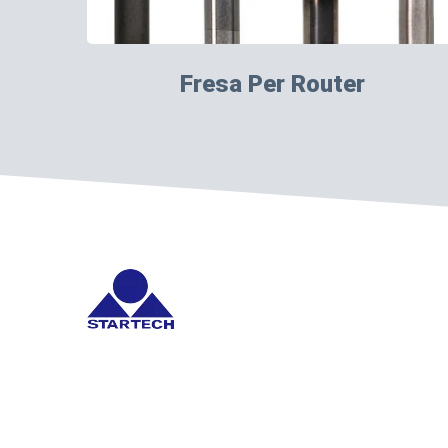
Fresa Per Router
Startech fornisce utensili da taglio in carburo e soluzioni
Copyright © 2026
STARTECH PRECISION CORPORATION
All Ri
Consulted & Designed by
Ready-Market