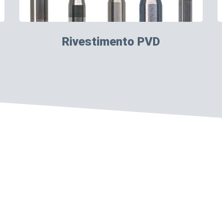
Rivestimento PVD
 di rettifica di precisione per applicazioni PCB.
ghts Reserved.