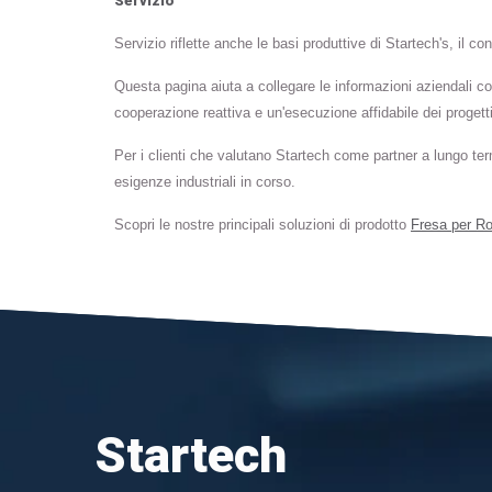
Servizio
Servizio riflette anche le basi produttive di Startech's, il con
Questa pagina aiuta a collegare le informazioni aziendali c
cooperazione reattiva e un'esecuzione affidabile dei progetti
Per i clienti che valutano Startech come partner a lungo term
esigenze industriali in corso.
Scopri le nostre principali soluzioni di prodotto
Fresa per Ro
Startech