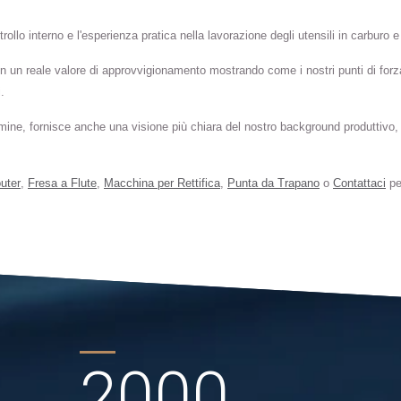
trollo interno e l'esperienza pratica nella lavorazione degli utensili in carburo e 
on un reale valore di approvvigionamento mostrando come i nostri punti di forz
.
ine, fornisce anche una visione più chiara del nostro background produttivo, de
uter
,
Fresa a Flute
,
Macchina per Rettifica
,
Punta da Trapano
o
Contattaci
pe
2000