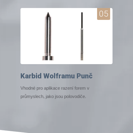
05
Karbid Wolframu Punč
Vhodné pro aplikace razení forem v
průmyslech, jako jsou polovodiče.