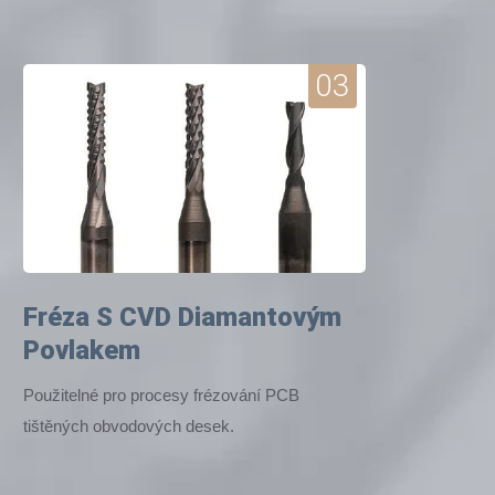
03
Fréza S CVD Diamantovým
Povlakem
Použitelné pro procesy frézování PCB
tištěných obvodových desek.