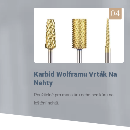
04
Karbid Wolframu Vrták Na
Nehty
Použitelné pro manikúru nebo pedikúru na
leštění nehtů.