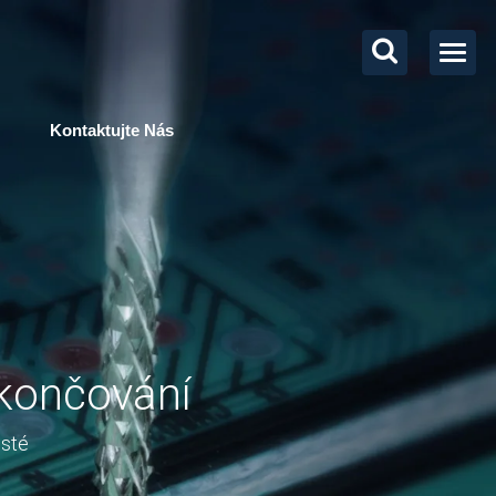
Kontaktujte Nás
okončování
isté