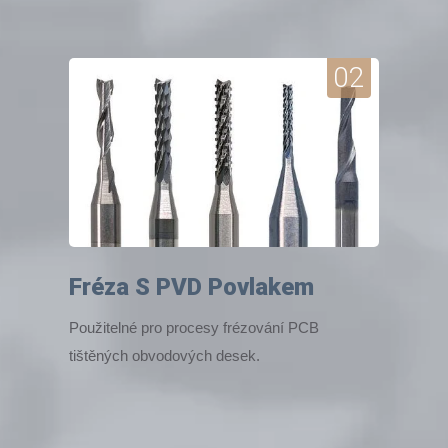
02
Fréza S PVD Povlakem
Použitelné pro procesy frézování PCB
tištěných obvodových desek.