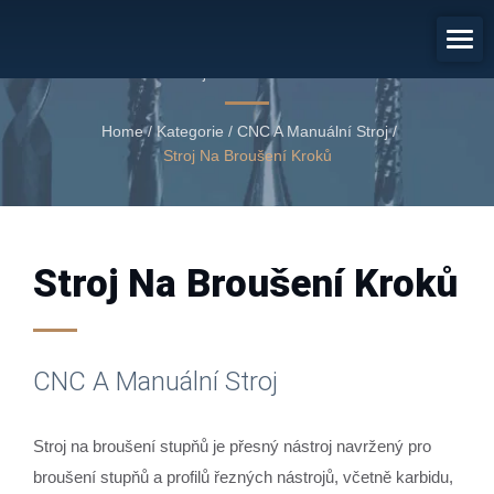
CNC A Manuální Stroj
Stroj na broušení kroků
Home
/
Kategorie
/
CNC A Manuální Stroj
/
Stroj Na Broušení Kroků
Stroj Na Broušení Kroků
CNC A Manuální Stroj
Stroj na broušení stupňů je přesný nástroj navržený pro
broušení stupňů a profilů řezných nástrojů, včetně karbidu,