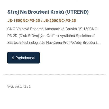
Stroj Na Broušení Kroků (UTREND)
JS-150CNC-P3-2D / JS-200CNC-P3-2D
CNC Válcová Ponorná Automatická Bruska JS-150CNC-
P3-2D (disk S Dvojitým Ostřím) Vyráběná Společností
Startech Technologie Je Navržena Pro Potřeby Broušení
Kroků Karbidu Wolframu, Vysokorychlostních...
Podrobnosti
Výsledek 1 - 2 z 2