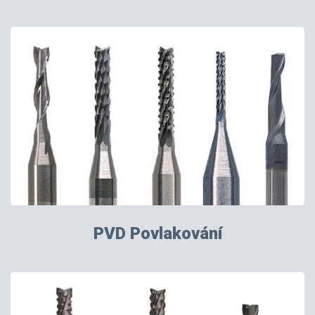
PVD Povlakování