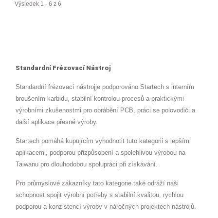
Výsledek 1 - 6 z 6
Standardní Frézovací Nástroj
Standardní frézovací nástrojje podporováno Startech s interním
broušením karbidu, stabilní kontrolou procesů a praktickými
výrobními zkušenostmi pro obrábění PCB, práci se polovodiči a
další aplikace přesné výroby.
Startech pomáhá kupujícím vyhodnotit tuto kategorii s lepšími
aplikacemi, podporou přizpůsobení a spolehlivou výrobou na
Taiwanu pro dlouhodobou spolupráci při získávání.
Pro průmyslové zákazníky tato kategorie také odráží naši
schopnost spojit výrobní potřeby s stabilní kvalitou, rychlou
podporou a konzistencí výroby v náročných projektech nástrojů.