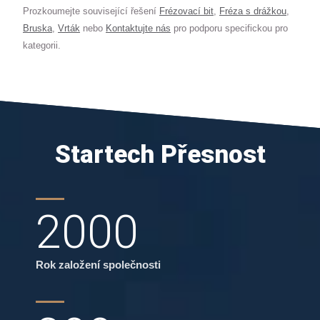
Prozkoumejte související řešení
Frézovací bit
,
Fréza s drážkou
,
Bruska
,
Vrták
nebo
Kontaktujte nás
pro podporu specifickou pro
kategorii.
Startech Přesnost
2000
Rok založení společnosti