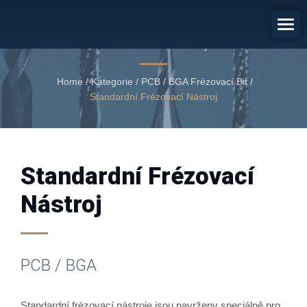
PCB / BGA
Standardní frézovací nástroj
Home
/
Kategorie
/
PCB / BGA Frézovací Bit
/
Standardní Frézovací Nástroj
Standardní Frézovací
Nástroj
PCB / BGA
Standardní frézovací nástroje jsou navrženy speciálně pro