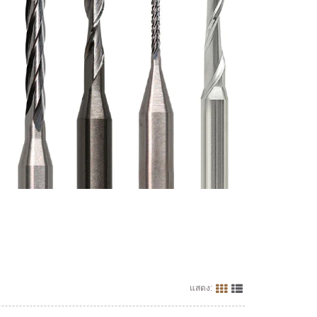
แสดง: