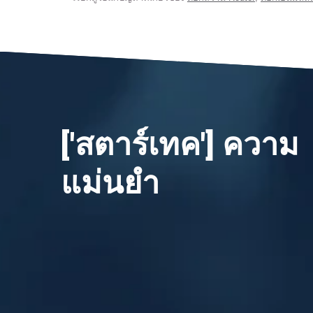
['สตาร์เทค'] ความ
แม่นยำ