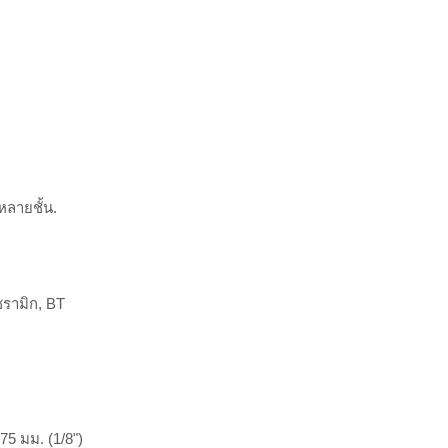
หลายชั้น.
ซรามิก, BT
75 มม. (1/8")