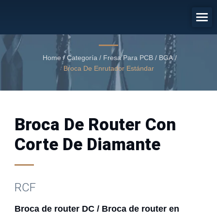
Broca De Router DC / Broca De
Router En Forma De Piña
Broca de router con corte de diamante
Home
/
Categoría
/
Fresa Para PCB / BGA
/
Broca De Enrutador Estándar
Broca De Router Con
Corte De Diamante
RCF
Broca de router DC / Broca de router en