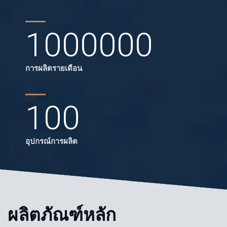
1000000
การผลิตรายเดือน
100
อุปกรณ์การผลิต
ผลิตภัณฑ์หลัก