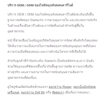
บริการ OEM / ODM ของไฟล์หมุนทังสเตนคาร์ไบด์
บริการ OEM / ODM ของไฟล์หมุนทังสเตนคาร์ไบด์ยังสะท้อนถึงพื้น
ฐานการผลิตของ Startech's การควบคุมภายใน และประสบการณ์จริง
ในด้านเครื่องมือคาร์ไบด์และการขัดที่แม่นยำสำหรับผู้ซื้อใน
อุตสาหกรรม.
หน้านี้ช่วยเชื่อมโยงข้อมูลบริษัทกับคุณค่าการจัดหาที่แท้จริงโดยแสดง
ให้เห็นว่าความแข็งแกร่งในการผลิตของเราสนับสนุนคุณภาพที่มั่นคง
ความร่วมมือที่ตอบสนอง และการดำเนินโครงการที่เชื่อถือได้.
สำหรับลูกค้าที่กำลังประเมิน Startech เป็นพันธมิตรระยะยาว มันยัง
ช่วยให้มุมมองที่ชัดเจนขึ้นเกี่ยวกับพื้นฐานการผลิต ความน่าเชื่อถือ
ทางธุรกิจ และความสามารถในการสนับสนุนความต้องการ
อุตสาหกรรมที่ต่อเนื่อง.
ดูโซลูชันผลิตภัณฑ์หลักของเรา
ดอกสว่าน Router
,
ดอกเอ็นมิลล์ฟลุต
,
เครื่องบด
,
ดอกสว่าน Drill Bit
หรือ
ติดต่อเรา
เพื่อเริ่มการสนทนา.