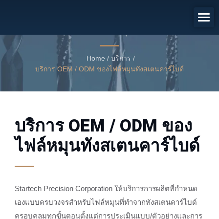
บริการ OEM / ODM ของไฟล์หมุน
ทังสเตนคาร์ไบด์
บริการ OEM / ODM ของไฟล์หมุนทังสเตนคาร์ไบด์
Home
/
บริการ
/
บริการ OEM / ODM ของไฟล์หมุนทังสเตนคาร์ไบด์
บริการ OEM / ODM ของ
ไฟล์หมุนทังสเตนคาร์ไบด์
Startech Precision Corporation ให้บริการการผลิตที่กำหนด
เองแบบครบวงจรสำหรับไฟล์หมุนที่ทำจากทังสเตนคาร์ไบด์
ครอบคลุมทุกขั้นตอนตั้งแต่การประเมินแบบ/ตัวอย่างและการ