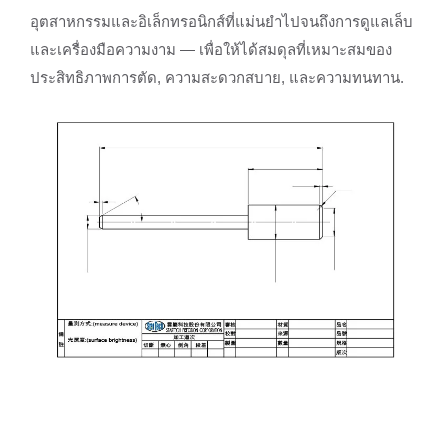
อุตสาหกรรมและอิเล็กทรอนิกส์ที่แม่นยำไปจนถึงการดูแลเล็บ
และเครื่องมือความงาม — เพื่อให้ได้สมดุลที่เหมาะสมของ
ประสิทธิภาพการตัด, ความสะดวกสบาย, และความทนทาน.