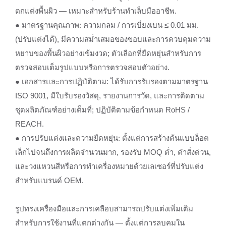
ตกแต่งพื้นผิว — เหมาะสำหรับร้านทำเล็บมืออาชีพ.
● มาตรฐานคุณภาพ: ความกลม / การเบี่ยงเบน ≤ 0.01 มม.
(ปรับแต่งได้), มีความสม่ำเสมอของขอบและการควบคุมความ
หยาบของพื้นผิวอย่างเข้มงวด; ตัวเลือกที่ยืดหยุ่นสำหรับการ
ตรวจสอบเต็มรูปแบบหรือการตรวจสอบตัวอย่าง.
● เอกสารและการปฏิบัติตาม: ได้รับการรับรองตามมาตรฐาน
ISO 9001, มีใบรับรองวัสดุ, รายงานการวัด, และการติดตาม
ชุดผลิตภัณฑ์อย่างเต็มที่; ปฏิบัติตามข้อกำหนด RoHS /
REACH.
● การปรับแต่งและความยืดหยุ่น: ตั้งแต่การสร้างต้นแบบล็อต
เล็กไปจนถึงการผลิตจำนวนมาก, รองรับ MOQ ต่ำ, คำสั่งด่วน,
และวงแหวนสีหรือการทำเครื่องหมายด้วยเลเซอร์ที่ปรับแต่ง
สำหรับแบรนด์ OEM.
รูปทรงเครื่องมือและการเคลือบสามารถปรับแต่งเพิ่มเติม
สำหรับการใช้งานที่แตกต่างกัน — ตั้งแต่การลบคมใน