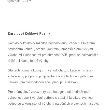
Výsledek 1 - 2 z 2
Karbidový Kolíkový Razník
Karbidový kolíkový razníkje podporováno Startech s interním
broušením karbidu, stabilní kontrolou procesů a praktickými
výrobními zkušenostmi pro obrábění PCB, práci se polovodiči a
další aplikace přesné výroby.
Startech pomáhá kupujícím vyhodnotit tuto kategorii s lepšími
aplikacemi, podporou přizpůsobení a spolehlivou výrobou na
Taiwanu pro dlouhodobou spolupráci při získávání.
Pro průmyslové zákazníky tato kategorie také odráží naši
schopnost spojit výrobní potřeby s stabilní kvalitou, rychlou
podporou a konzistencí výroby v náročných projektech nástrojů.