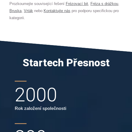
Prozkoumejte související řešení
Frézovací bit
,
Fréza s drážkou
,
Bruska
,
Vrták
nebo
Kontaktujte nás
pro podporu specifickou pro
kategorii.
Startech Přesnost
2000
Rok založení společnosti