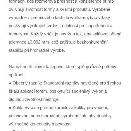
formách, kde rozměrová přesnost a konzistence přímo
ovlivňují životnost formy a kvalitu produktu. Vyrobené
výhradně z prémiového karbidu wolframu, tyto vrtáky
poskytují vynikající tvrdost, odolnost proti opotřebení a
trvanlivost. Každý vrták je navržen tak, aby splňoval přísné
tolerance ±0,002 mm, což zajišťuje bezkonkurenční
stabilitu při hromadné výrobě.
Nabízíme tři hlavní kategorie, které splňují různé potřeby
aplikací:
● Obecný razník: Standardní razníky navržené pro širokou
škálu aplikací forem, poskytující spolehlivý výkon a
dlouhou životnost nástroje.
● Kolík: Vysoce přesné karbidové kolíky pro vedení,
polohování nebo tvarování, vyrobené tak, aby dosáhly
výjimečné koncentrity a pevnosti.