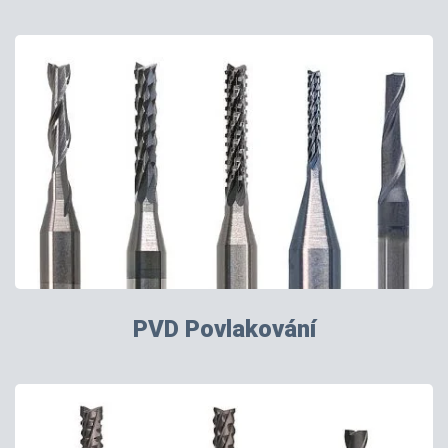
PVD Povlakování