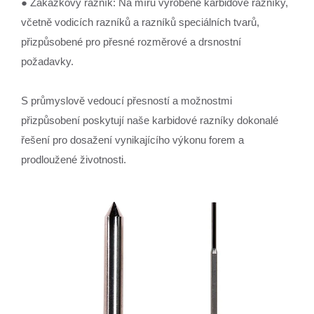
● Zakázkový razník: Na míru vyrobené karbidové razníky,
včetně vodicích razníků a razníků speciálních tvarů,
přizpůsobené pro přesné rozměrové a drsnostní
požadavky.
S průmyslově vedoucí přesností a možnostmi
přizpůsobení poskytují naše karbidové razníky dokonalé
řešení pro dosažení vynikajícího výkonu forem a
prodloužené životnosti.