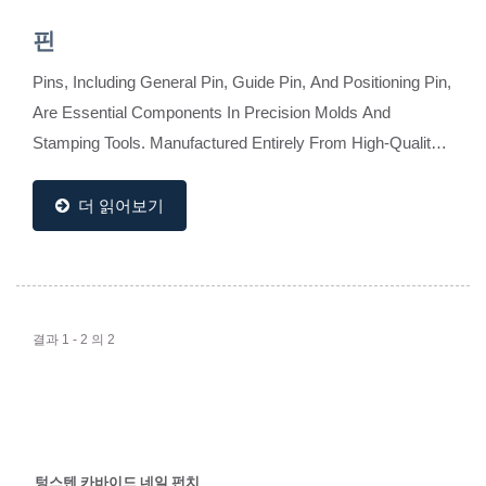
핀
Pins, Including General Pin, Guide Pin, And Positioning Pin,
Are Essential Components In Precision Molds And
Stamping Tools. Manufactured Entirely From High-Quality
Tungsten Carbide, These Pins Offer Superior...
더 읽어보기
결과 1 - 2 의 2
텅스텐 카바이드 네일 펀치