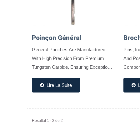
Poinçon Général
Broc
General Punches Are Manufactured
Pins, In
With High Precision From Premium
And Posi
Tungsten Carbide, Ensuring Exceptional
Compone
Hardness, Wear Resistance, And
Stampin
Durability. Designed For Stability And
From Hi
Lire La Suite
L
Long Tool Life, They Are Ideal...
These Pi
Résultat 1 - 2 de 2