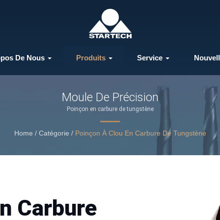
opos De Nous
Produits
Service
Nouvel
Moule De Précision
Poinçon en carbure de tungstène
Home
/
Catégorie
/
Poinçon À Clou En Carbure De Tungstène
En Carbure