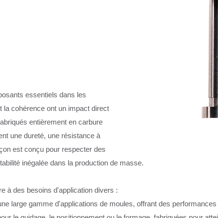
osants essentiels dans les
t la cohérence ont un impact direct
 Fabriqués entièrement en carbure
ent une dureté, une résistance à
inçon est conçu pour respecter des
tabilité inégalée dans la production de masse.
e à des besoins d'application divers :
e large gamme d'applications de moules, offrant des performances fi
pour le guidage, le positionnement ou le formage, fabriquées pour atte