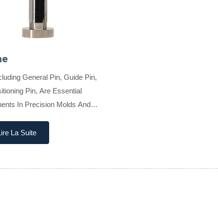
he
cluding General Pin, Guide Pin,
tioning Pin, Are Essential
nts In Precision Molds And
g Tools. Manufactured Entirely
gh-Quality Tungsten Carbide,
ire La Suite
ns Offer Superior...