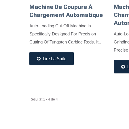
Machine De Coupure À
Mach
Chargement Automatique
Chanf
Auto
Auto-Loading Cut-Off Machine Is
Specifically Designed For Precision
Auto-Lo
Cutting Of Tungsten Carbide Rods. It
Grindin
Supports Rod Lengths From 100 Mm To
Precise 
340 Mm And Cutting Lengths Between
Grindin
Lire La Suite
8 Mm And 330 Mm, With Length...
Automat
L
Features
Résultat 1 - 4 de 4