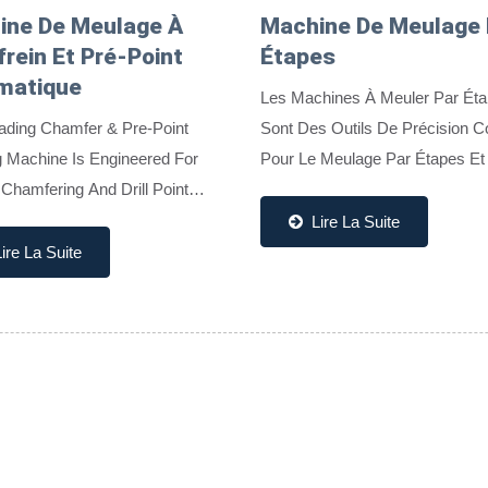
ine De Meulage À
Machine De Meulage 
rein Et Pré-Point
Étapes
matique
Les Machines À Meuler Par Ét
ading Chamfer & Pre-Point
Sont Des Outils De Précision 
g Machine Is Engineered For
Pour Le Meulage Par Étapes Et
Chamfering And Drill Point
Profil Des Outils De Coupe, Y 
g, Integrating Advanced
Le Carbure, L'acier Rapide (HS
Lire La Suite
ion With Stable Performance. It
D'autres Alliages Durs....
ire La Suite
 A Push Rod, Material...