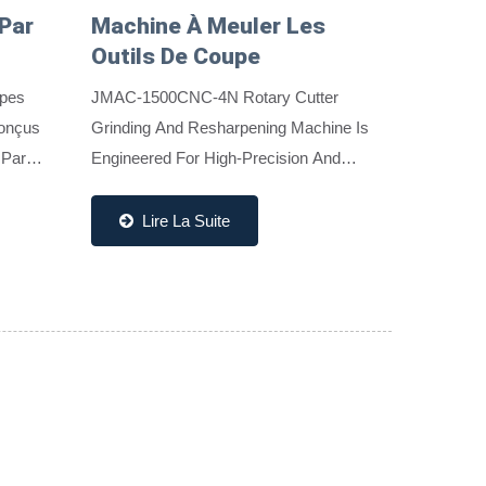
Par
Machine À Meuler Les
Outils De Coupe
apes
JMAC-1500CNC-4N Rotary Cutter
Conçus
Grinding And Resharpening Machine Is
 Par
Engineered For High-Precision And
Compris
Efficient Tool Reconditioning. It Features
S) Et
A Powerful 2kW Servo Motor-Driven
Lire La Suite
Workhead, Integrated On-Line...