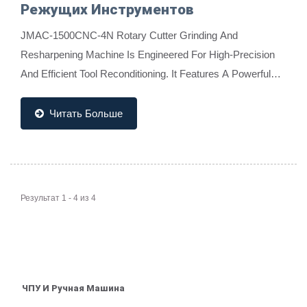
Режущих Инструментов
JMAC-1500CNC-4N Rotary Cutter Grinding And
Resharpening Machine Is Engineered For High-Precision
And Efficient Tool Reconditioning. It Features A Powerful
2kW Servo Motor-Driven Workhead, Integrated On-Line...
Читать Больше
Результат 1 - 4 из 4
ЧПУ И Ручная Машина