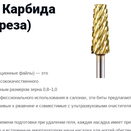
 Карбида
реза)
тационные файлы) — это
ысококачественного
ным размером зерна 0,8–1,0
офессионального использования в салонах, эти биты предлага
йчивые к ржавчине и совместимые с ультразвуковыми очистител
емени подготовки при удалении геля, каждая насадка имеет пр
 и встроенным амортизатором наши насадки для ногтей обеспе