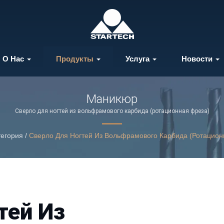
О Нас
Продукты
Услуга
Новости
Маникюр
Сверло для ногтей из вольфрамового карбида (ротационная фреза)
тегория
/
Сверло Для Ногтей Из Вольфрамового Карбида (ротацион
тей Из