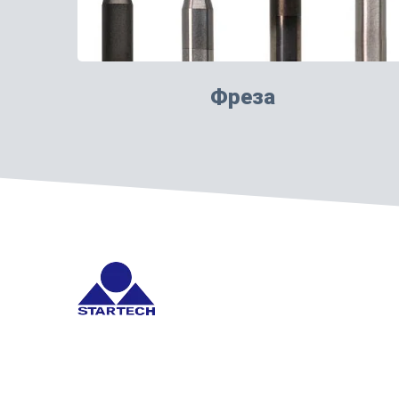
Фреза
Startech предоставляет инструменты резки из кар
Copyright © 2026
STARTECH PRECISION CORPORATION
All Ri