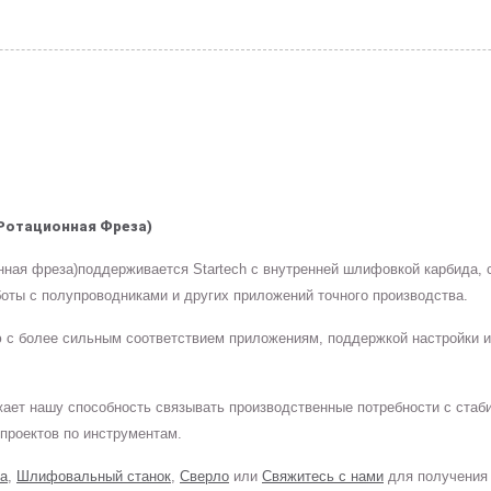
ротационная Фреза)
нная фреза)поддерживается Startech с внутренней шлифовкой карбида,
боты с полупроводниками и других приложений точного производства.
ию с более сильным соответствием приложениям, поддержкой настройки 
жает нашу способность связывать производственные потребности с стаб
проектов по инструментам.
а
,
Шлифовальный станок
,
Сверло
или
Свяжитесь с нами
для получения 