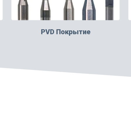
PVD Покрытие
бида и решения для прецизионной шлифовки для приложений печ
ghts Reserved.