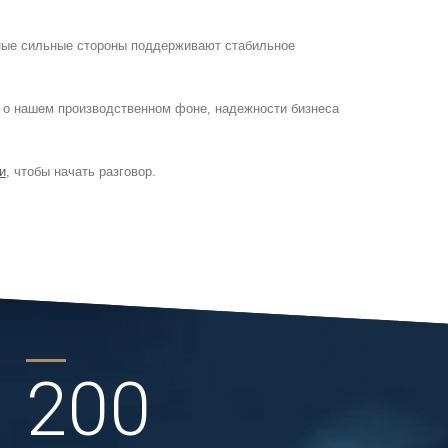
нные сильные стороны поддерживают стабильное
е о нашем производственном фоне, надежности бизнеса
и
, чтобы начать разговор.
200