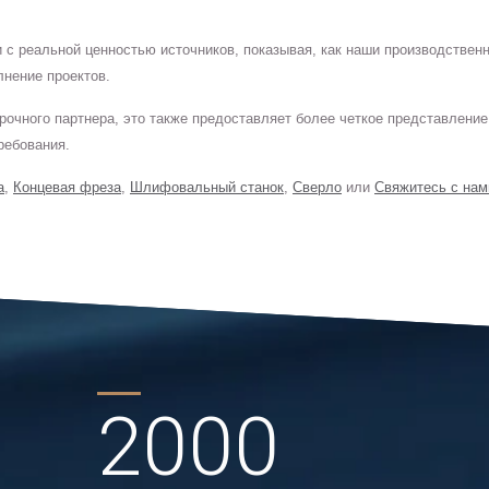
и с реальной ценностью источников, показывая, как наши производстве
лнение проектов.
срочного партнера, это также предоставляет более четкое представлени
ребования.
а
,
Концевая фреза
,
Шлифовальный станок
,
Сверло
или
Свяжитесь с нам
2000