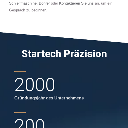
Schleifmaschine
,
Bohrer
oder
Kontaktieren Sie uns
an, um ein
Gespräch zu beginnen.
Startech Präzision
2000
Gründungsjahr des Unternehmens
200