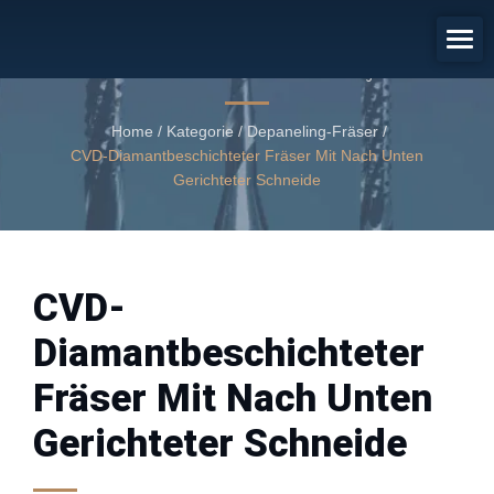
PCB / BGA Entpanelisierung
CVD-Diamantbeschichteter Fräser mit nach unten gerichteter
Schneide
Home
/
Kategorie
/
Depaneling-Fräser
/
CVD-Diamantbeschichteter Fräser Mit Nach Unten
Gerichteter Schneide
CVD-
Diamantbeschichteter
Fräser Mit Nach Unten
Gerichteter Schneide