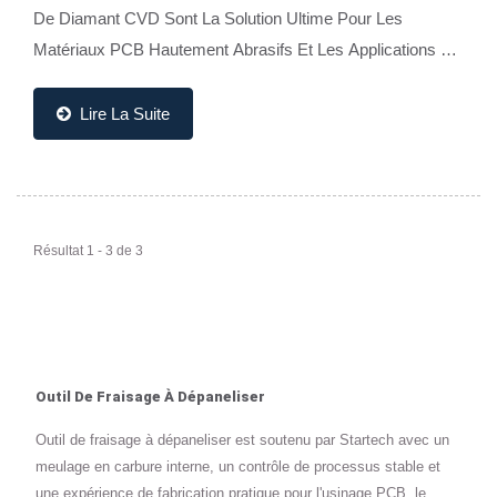
De Diamant CVD Sont La Solution Ultime Pour Les
Matériaux PCB Hautement Abrasifs Et Les Applications De
Dé-Panneautage Exigeantes. Dotés D'un...
Lire La Suite
Résultat 1 - 3 de 3
Outil De Fraisage À Dépaneliser
Outil de fraisage à dépaneliser est soutenu par Startech avec un
meulage en carbure interne, un contrôle de processus stable et
une expérience de fabrication pratique pour l'usinage PCB, le