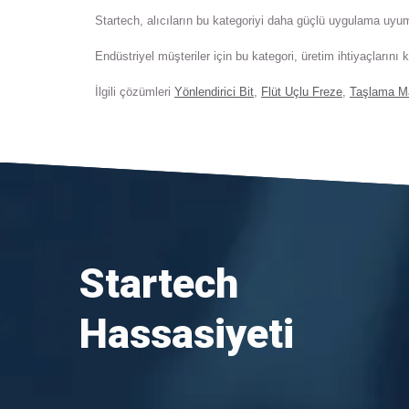
Startech, alıcıların bu kategoriyi daha güçlü uygulama uyumu,
Endüstriyel müşteriler için bu kategori, üretim ihtiyaçlarını ka
İlgili çözümleri
Yönlendirici Bit
,
Flüt Uçlu Freze
,
Taşlama M
Startech
Hassasiyeti