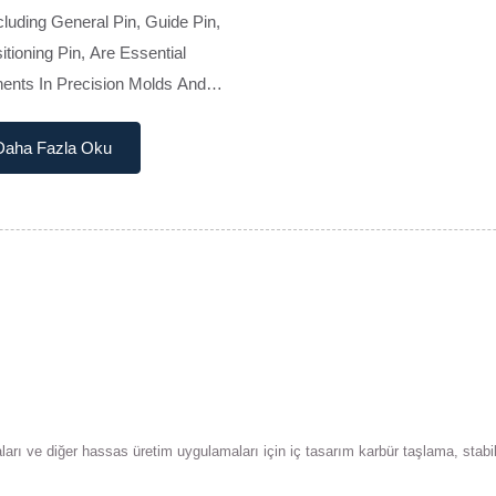
cluding General Pin, Guide Pin,
tioning Pin, Are Essential
nts In Precision Molds And
g Tools. Manufactured Entirely
gh-Quality Tungsten Carbide,
Daha Fazla Oku
ns Offer Superior...
arı ve diğer hassas üretim uygulamaları için iç tasarım karbür taşlama, stabil