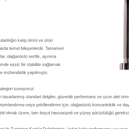
tarlılığın kalıp ömrü ve ürün
plarda temel bileşenlerdir. Tamamen
lar, olağanüstü sertlik, aşınma
imde eşsiz bir stabilite sağlamak
de mühendislik yapılmıştır.
kategori sunuyoruz:
n tasarlanmış standart delgiler, güvenilir performans ve uzun alet ömr
onumlandırma veya şekillendirme için, olağanüstü konsantriklik ve daya
dahil olmak üzere, tam boyut hassasiyeti ve yüzey pürüzlülüğü gereksinim
kleri ile Tungsten Karbür Delgilerimiz, üstün kalıp performansı ve 