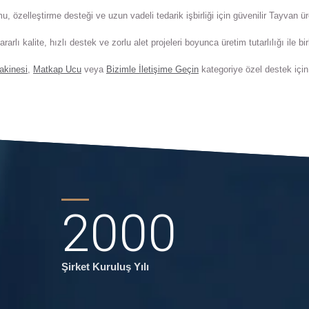
 özelleştirme desteği ve uzun vadeli tedarik işbirliği için güvenilir Tayvan ür
rarlı kalite, hızlı destek ve zorlu alet projeleri boyunca üretim tutarlılığı ile b
akinesi
,
Matkap Ucu
veya
Bizimle İletişime Geçin
kategoriye özel destek için
2000
Şirket Kuruluş Yılı