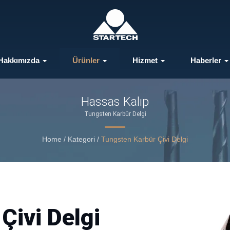
Hakkımızda
Ürünler
Hizmet
Haberler
Hassas Kalıp
Tungsten Karbür Delgi
Home
/
Kategori
/
Tungsten Karbür Çivi Delgi
Çivi Delgi