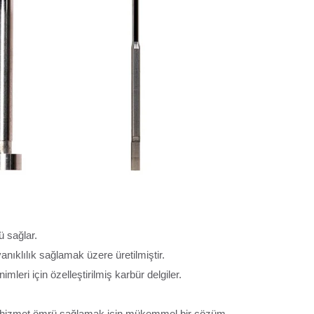
ü sağlar.
nıklılık sağlamak üzere üretilmiştir.
leri için özelleştirilmiş karbür delgiler.
uzun hizmet ömrü sağlamak için mükemmel bir çözüm