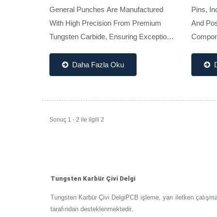
General Punches Are Manufactured
Pins, In
With High Precision From Premium
And Posi
Tungsten Carbide, Ensuring Exceptional
Compone
Hardness, Wear Resistance, And
Stampin
Durability. Designed For Stability And
From Hi
Daha Fazla Oku
Long Tool Life, They Are Ideal...
These Pi
Sonuç 1 - 2 ile ilgili 2
Tungsten Karbür Çivi Delgi
Tungsten Karbür Çivi DelgiPCB işleme, yarı iletken çalışmal
tarafından desteklenmektedir.