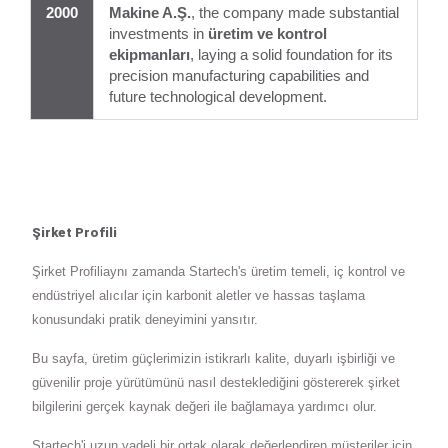
2000
Makine A.Ş.
, the company made substantial
investments in
üretim ve kontrol
ekipmanları
, laying a solid foundation for its
precision manufacturing capabilities and
future technological development.
Şirket Profili
Şirket Profiliaynı zamanda Startech's üretim temeli, iç kontrol ve
endüstriyel alıcılar için karbonit aletler ve hassas taşlama
konusundaki pratik deneyimini yansıtır.
Bu sayfa, üretim güçlerimizin istikrarlı kalite, duyarlı işbirliği ve
güvenilir proje yürütümünü nasıl desteklediğini göstererek şirket
bilgilerini gerçek kaynak değeri ile bağlamaya yardımcı olur.
Startech'i uzun vadeli bir ortak olarak değerlendiren müşteriler için,