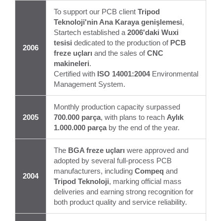
To support our PCB client
Tripod
Teknoloji'nin Ana Karaya genişlemesi
,
Startech established a
2006'daki Wuxi
tesisi
dedicated to the production of
PCB
2006
freze uçları
and the sales of
CNC
makineleri
.
Certified with
ISO 14001:2004
Environmental
Management System.
Monthly production capacity surpassed
2005
700.000 parça
, with plans to reach
Aylık
1.000.000 parça
by the end of the year.
The
BGA freze uçları
were approved and
adopted by several full-process PCB
manufacturers, including
Compeq
and
2004
Tripod Teknoloji
, marking official mass
deliveries and earning strong recognition for
both product quality and service reliability.