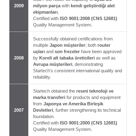
2009
milyon parça
with
kendi geliştirdiği alet
ekipmanları
.
Certified with
ISO 9001:2008 (CNS 12681)
Quality Management System.
Successfully obtained certifications from
multiple
Japon müşteriler
; both
router
uçları
and
son frezeler
have been approved
2008
by
Koreli alt tabaka üreticileri
as well as
Avrupa müşterileri
, demonstrating
Startech's consistent international quality and
reliability.
Startech obtained the
resmi teknoloji ve
marka transferi
for products and equipment
from
Japonya ve Amerika Birleşik
2007
Devletleri
, further strengthening its technical
foundation.
Certified with
ISO 9001:2000 (CNS 12681)
Quality Management System.