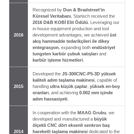
Recognized by
Dun & Bradstreet'in
Küresel Veritabanı
, Startech received the
2016 D&B KOBİ Elit Ödülü
. Leveraging our
in-house equipment production and tool
2016
development advantages, we achieved
üst
akış hammadde tedarikçileri ile dikey
entegrasyon
, expanding both
endüstriyel
tungsten karbür çubuk satışları
and
karbür işleme hizmetleri
.
Developed the
JS-300CNC-P5-3D yüksek
kaliteli adım taşlama makinesi
, capable of
2015
handling
ultra küçük çaplar
,
yüksek en-boy
oranları
, and achieving
0.002 mm içinde
adım hassasiyeti
.
In cooperation with the
MAAG Grubu
, we
developed and manufactured a
büyük
ölçekli CNC dört eksenli senkron baş
2014
hareketli taşlama makinesi
dedicated to the