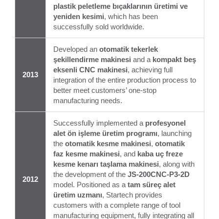
plastik peletleme bıçaklarının üretimi ve
yeniden kesimi
, which has been
successfully sold worldwide.
Developed an
otomatik tekerlek
şekillendirme makinesi
and a
kompakt beş
eksenli CNC makinesi
, achieving full
2013
integration of the entire production process to
better meet customers’ one-stop
manufacturing needs.
Successfully implemented a
profesyonel
alet ön işleme üretim programı
, launching
the
otomatik kesme makinesi
,
otomatik
faz kesme makinesi
, and
kaba uç freze
kesme kenarı taşlama makinesi
, along with
the development of the
JS-200CNC-P3-2D
2012
model. Positioned as a
tam süreç alet
üretim uzmanı
, Startech provides
customers with a complete range of tool
manufacturing equipment, fully integrating all