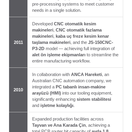
pre-processing systems to meet customer
needs in a single solution.
Developed
CNC otomatik kesim
makineleri
,
CNC otomatik fazlama
makineleri
,
kaba uç freze kesim kenar
2011
taşlama makineleri
, and the
JS-150CNC-
P3-2D
model — achieving full integration of
alet ön işleme ekipmanları
to streamline the
entire manufacturing workflow.
In collaboration with
ANCA Hareketi
, an
Australian CNC automation company, we
integrated a
PC tabanlı insan-makine
2010
arayüzü (HMI)
into our tooling equipment,
significantly enhancing
sistem stabilitesi
and
işletme kolaylığı
.
Expanded production facilities across
Tayvan ve Ana Karada Çin
, achieving a
total PCB router bit capacity of
ayda 1.8