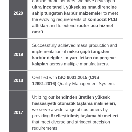
carbide manufacturers, we have developed
ultra ince taneli, yüksek aşınma direncine
2020
sahip tungsten karbür malzemeler
to meet
the evolving requirements of
kompozit PCB
altlıkları
and to extend
router ucu hizmet
ömrü
.
Successfully achieved mass production and
implementation of
mikro çaplı tungsten
2019
karbür delgiler
for
yarı iletken ön çerçeve
kalıpları
across multiple manufacturers.
Certified with
ISO 9001:2015 (CNS
2018
12681:2016)
Quality Management System.
Utilizing our
kendinden üretilen yüksek
hassasiyetli otomatik taşlama makineleri
,
we serve a wide range of customers by
2017
providing
özelleştirilmiş taşlama hizmetleri
that meet diverse and stringent precision
requirements.