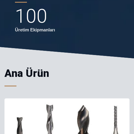
100
Üretim Ekipmanları
Ana Ürün