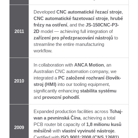
Developed
CNC automatické řezací stroje
,
CNC automatické fazetovací stroje
,
hrubé
frézy na ostření
, and the
JS-150CNC-P3-
2011
2D
model — achieving full integration of
zařízení pro předzpracování nástrojů
to
streamline the entire manufacturing
workflow.
In collaboration with
ANCA Motion
, an
Australian CNC automation company, we
integrated a
PC založené rozhraní člověk-
2010
stroj (HMI)
into our tooling equipment,
significantly enhancing
stabilita systému
and
provozní pohodlí
.
Expanded production facilities across
Tchaj-
wan a pevninská Čína
, achieving a total
PCB router bit capacity of
1,8 milionu kusů
2009
měsíčně
with
vlastní vyvinuté nástroje
.
Certified with
ISO 9001:2008 (CNS 12681)