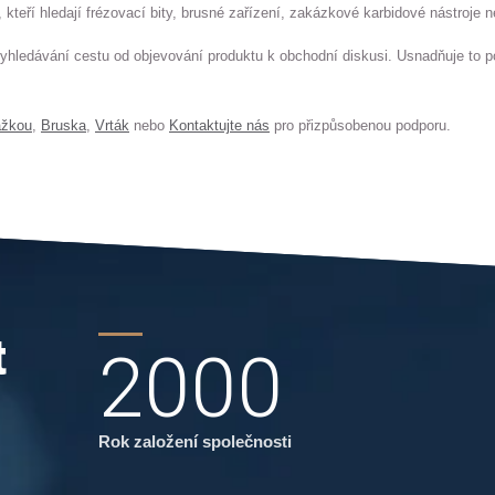
, kteří hledají frézovací bity, brusné zařízení, zakázkové karbidové nástroje 
yhledávání cestu od objevování produktu k obchodní diskusi. Usnadňuje to p
ážkou
,
Bruska
,
Vrták
nebo
Kontaktujte nás
pro přizpůsobenou podporu.
t
2000
Rok založení společnosti