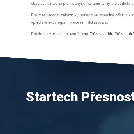
obzvlášť užitečné pro inženýry, nákupní týmy a distributory
Pro mezinárodní zákazníky usnadňuje pohodlný přístup k v
vpřed s efektivnějším procesem dotazování.
Prozkoumejte naše hlavní řešení
Frézovací bit
,
Fréza s dr
Startech Přesnos