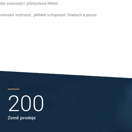
nebo související průmyslová řešení.
orovnání možností, přehled schopností Startech a posun
200
Země prodeje