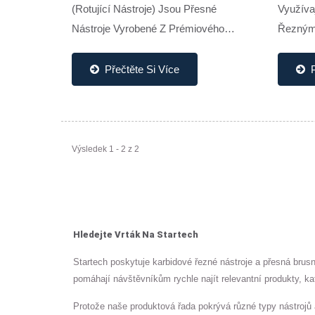
(rotující Nástroje) Jsou Přesné
Využívaj
Nástroje Vyrobené Z Prémiového
Řeznými
Karbidu Wolframu S Ultrajemnou,
Výjimeč
Homogenní Velikostí Zrna 0,8–1,0 Μm
Kůžičky
Přečtěte Si Více
A Tvrdostí Až 92 HRA....
Odstraň
Výsledek 1 - 2 z 2
Hledejte Vrták Na Startech
Startech poskytuje karbidové řezné nástroje a přesná brus
pomáhají návštěvníkům rychle najít relevantní produkty, ka
Protože naše produktová řada pokrývá různé typy nástrojů 