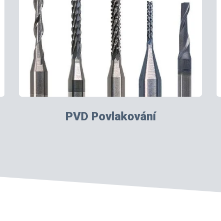
PVD Povlakování