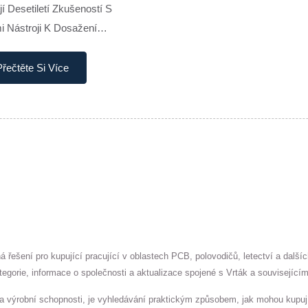
í Desetiletí Zkušeností S
 Nástroji K Dosažení
ného Výkonu Při Odstraňování
, Tvarování, Leštění A
Přečtěte Si Více
ování...
ná řešení pro kupující pracující v oblastech PCB, polovodičů, letectví a dal
tegorie, informace o společnosti a aktualizace spojené s Vrták a související
a výrobní schopnosti, je vyhledávání praktickým způsobem, jak mohou kupující