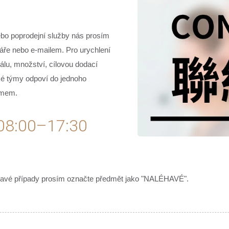
ebo poprodejní služby nás prosím
áře nebo e-mailem. Pro urychlení
iálu, množství, cílovou dodací
ské týmy odpoví do jednoho
amem.
 08:00–17:30
aléhavé případy prosím označte předmět jako "NALÉHAVÉ".