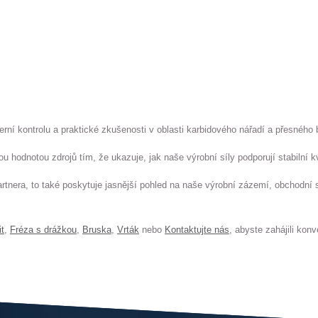
terní kontrolu a praktické zkušenosti v oblasti karbidového nářadí a přesnéh
u hodnotou zdrojů tím, že ukazuje, jak naše výrobní síly podporují stabilní kv
artnera, to také poskytuje jasnější pohled na naše výrobní zázemí, obchodní 
it
,
Fréza s drážkou
,
Bruska
,
Vrták
nebo
Kontaktujte nás
, abyste zahájili konv