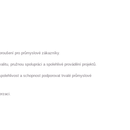
o broušení pro průmyslové zákazníky.
alitu, pružnou spolupráci a spolehlivé provádění projektů.
spolehlivost a schopnost podporovat trvalé průmyslové
erzaci.