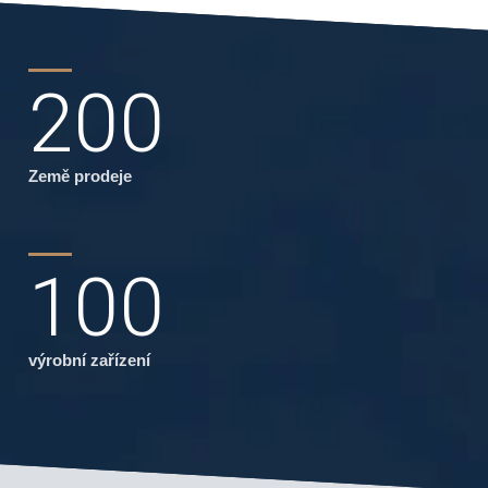
200
Země prodeje
100
výrobní zařízení