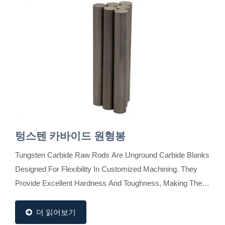
텅스텐 카바이드 원형봉
Tungsten Carbide Raw Rods Are Unground Carbide Blanks
Designed For Flexibility In Customized Machining. They
Provide Excellent Hardness And Toughness, Making Them
Ideal For Toolmakers Who Require Specific...
더 읽어보기