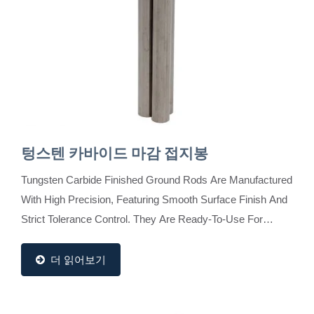
텅스텐 카바이드 마감 접지봉
Tungsten Carbide Finished Ground Rods Are Manufactured
With High Precision, Featuring Smooth Surface Finish And
Strict Tolerance Control. They Are Ready-To-Use For
Cutting Tool Production, Ensuring Consistent...
더 읽어보기