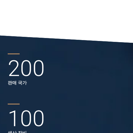
200
판매 국가
100
생산 장비