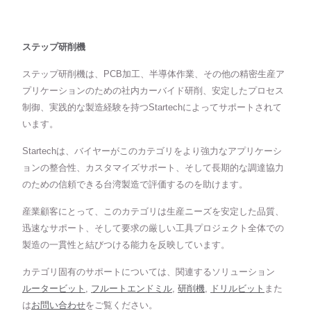
ステップ研削機
ステップ研削機は、PCB加工、半導体作業、その他の精密生産ア
プリケーションのための社内カーバイド研削、安定したプロセス
制御、実践的な製造経験を持つStartechによってサポートされて
います。
Startechは、バイヤーがこのカテゴリをより強力なアプリケーシ
ョンの整合性、カスタマイズサポート、そして長期的な調達協力
のための信頼できる台湾製造で評価するのを助けます。
産業顧客にとって、このカテゴリは生産ニーズを安定した品質、
迅速なサポート、そして要求の厳しい工具プロジェクト全体での
製造の一貫性と結びつける能力を反映しています。
カテゴリ固有のサポートについては、関連するソリューション
ルータービット
,
フルートエンドミル
,
研削機
,
ドリルビット
また
は
お問い合わせ
をご覧ください。