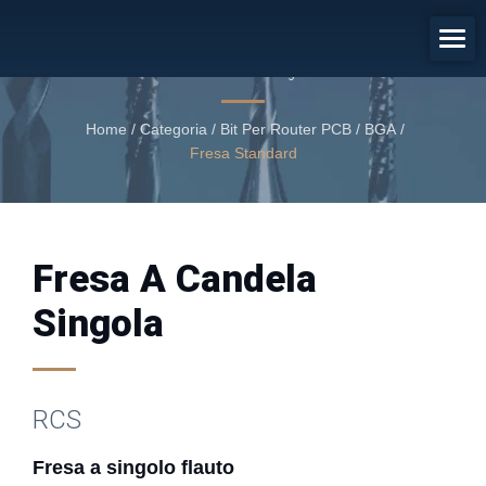
Fresa A Singolo Flauto
Fresa a candela singola
Home
/
Categoria
/
Bit Per Router PCB / BGA
/
Fresa Standard
Fresa A Candela
Singola
RCS
Fresa a singolo flauto