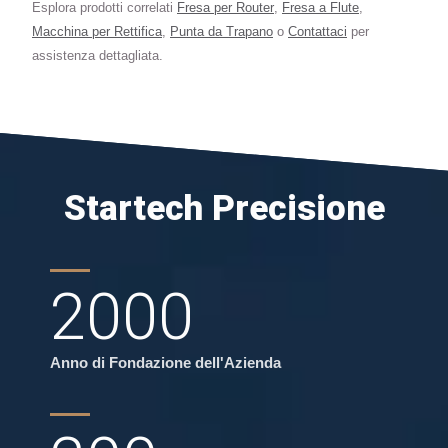
Esplora prodotti correlati
Fresa per Router
,
Fresa a Flute
,
Macchina per Rettifica
,
Punta da Trapano
o
Contattaci
per
assistenza dettagliata.
Startech Precisione
2000
Anno di Fondazione dell'Azienda