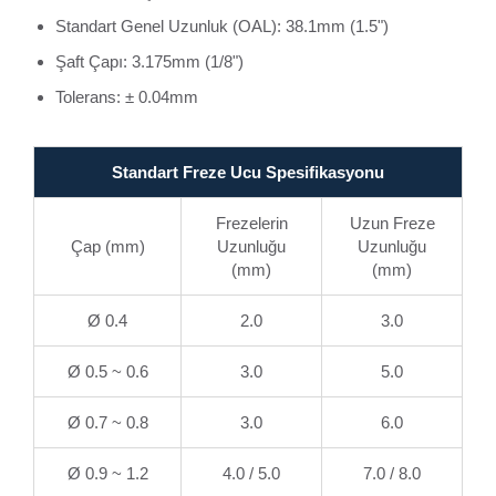
Standart Genel Uzunluk (OAL): 38.1mm (1.5")
Şaft Çapı: 3.175mm (1/8")
Tolerans: ± 0.04mm
Standart Freze Ucu Spesifikasyonu
Frezelerin
Uzun Freze
Çap (mm)
Uzunluğu
Uzunluğu
(mm)
(mm)
Ø 0.4
2.0
3.0
Ø 0.5 ~ 0.6
3.0
5.0
Ø 0.7 ~ 0.8
3.0
6.0
Ø 0.9 ~ 1.2
4.0 / 5.0
7.0 / 8.0