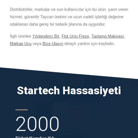
Distribütörler, markalar ve son kullanıcılar için bu ürün, yanıt veren
hizmet, güvenilir Tayvan üretimi ve uzun vadeli işbirliği değerine
odaklanan daha geniş bir tedarik planına da uygundur.
İlgili ürünleri
Yönlendirici Bit
,
Flüt Uçlu Freze
,
Taşlama Makinesi
,
Matkap Ucu
veya
Bize Ulaşın
detaylı yardım için keşfedin.
Startech Hassasiyeti
2000