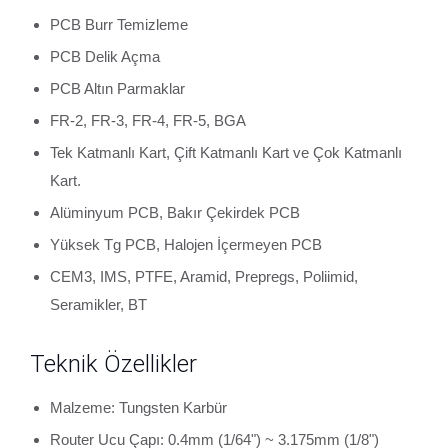
PCB Burr Temizleme
PCB Delik Açma
PCB Altın Parmaklar
FR-2, FR-3, FR-4, FR-5, BGA
Tek Katmanlı Kart, Çift Katmanlı Kart ve Çok Katmanlı
Kart.
Alüminyum PCB, Bakır Çekirdek PCB
Yüksek Tg PCB, Halojen İçermeyen PCB
CEM3, IMS, PTFE, Aramid, Prepregs, Poliimid,
Seramikler, BT
Teknik Özellikler
Malzeme: Tungsten Karbür
Router Ucu Çapı: 0.4mm (1/64") ~ 3.175mm (1/8")