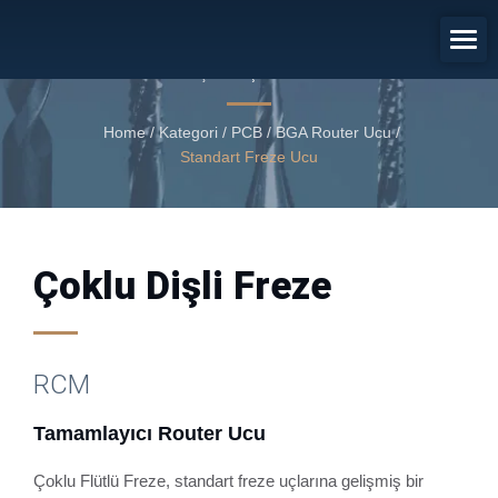
Tamamlayıcı Router Ucu
Çoklu Dişli Freze
Home
/
Kategori
/
PCB / BGA Router Ucu
/
Standart Freze Ucu
Çoklu Dişli Freze
RCM
Tamamlayıcı Router Ucu
Çoklu Flütlü Freze, standart freze uçlarına gelişmiş bir