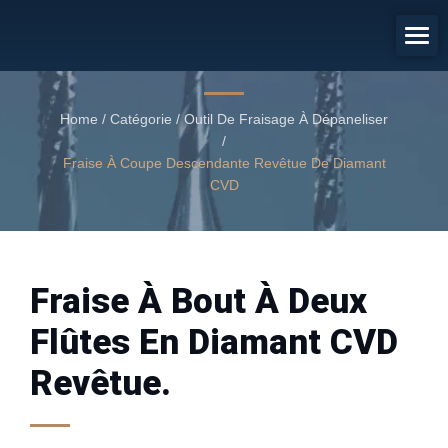
Mèche De Fraisage Revêtue De
Diamant CVD
Fraise à bout à deux flûtes en diamant CVD revêtue.
Home
/
Catégorie
/
Outil De Fraisage À Dépaneliser
/
Fraise À Coupe Descendante Revêtue De Diamant
CVD
Fraise À Bout À Deux
Flûtes En Diamant CVD
Revêtue.