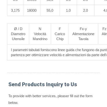
3,175
18000
55,0
1.0
2.0
4.
Ø / D
N
F
Fx-y
Fz 
Diametro
Velocità
Carico
Alimentazione
Ali
Utensile
Mandrino
Chip
Tavola
I parametri tabulati forniscono linee guida che fungono da punti
partenza per ottimizzare velocità e alimentazioni da parte dell'