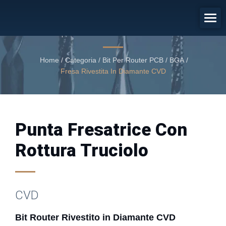
Bit Router Rivestito In Diamante
CVD
Punta per router con rivestimento in diamante CVD
Home
/
Categoria
/
Bit Per Router PCB / BGA
/
Fresa Rivestita In Diamante CVD
Punta Fresatrice Con
Rottura Truciolo
CVD
Bit Router Rivestito in Diamante CVD