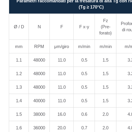
Parametri raccomandati per la fresatura di alta Tg con ri
(Tg ≥ 170°C)
Fz
Profo
Ø / D
N
F
F x-y
(Pre-
di ro
forato)
mm
RPM
μm/giro
m/min
m/min
m/m
1.1
48000
11.0
0.5
1.5
3.
1.2
48000
11.0
0.5
1.5
3.
1.3
48000
11.0
0.5
1.5
3.
1.4
40000
11.0
0.5
1.5
3.
1.5
38000
16.0
0.6
2.0
4.
1.6
36000
20.0
0.7
2.0
4.