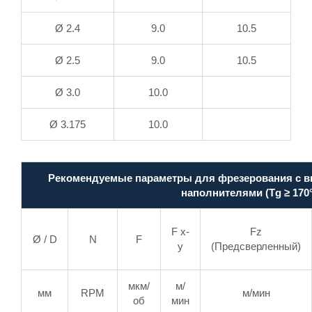
Ø 2.4
9.0
10.5
Ø 2.5
9.0
10.5
Ø 3.0
10.0
Ø 3.175
10.0
Рекомендуемые параметры для фрезерования с в
наполнителями (Tg ≥ 170
F x-
Fz
Ø / D
N
F
y
(Предсверленный)
мкм/
м/
мм
RPM
м/мин
об
мин