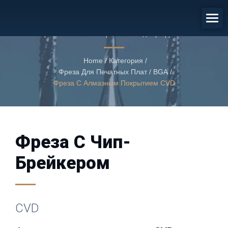
Фреза С Покрытием Из Алмаза
CVD
Фреза с алмазным покрытием CVD для разрушения
стружки
Home
/
Категория
/
Фреза Для Печатных Плат / BGA
/
Фреза С Алмазным Покрытием CVD
Фреза С Чип-
Брейкером
CVD