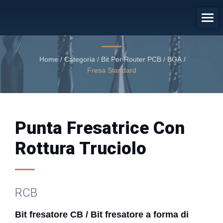
Bit Fresatore CB / Bit Fresatore A
Forma Di Mais
Punta fresatrice con rottura truciolo
Home
/
Categoria
/
Bit Per Router PCB / BGA
/
Fresa Standard
Punta Fresatrice Con
Rottura Truciolo
RCB
Bit fresatore CB / Bit fresatore a forma di