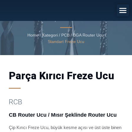
CB Router Ucu / Mısır Şeklinde
Router Ucu
Parça Kırıcı Freze Ucu
Home
/
Kategori
/
PCB / BGA Router Ucu
/
Standart Freze Ucu
Parça Kırıcı Freze Ucu
RCB
CB Router Ucu / Mısır Şeklinde Router Ucu
Çip Kırıcı Freze Ucu, büyük kesme açısı ve üst üste binen