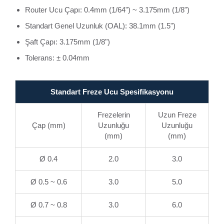
Router Ucu Çapı: 0.4mm (1/64") ~ 3.175mm (1/8")
Standart Genel Uzunluk (OAL): 38.1mm (1.5")
Şaft Çapı: 3.175mm (1/8")
Tolerans: ± 0.04mm
Standart Freze Ucu Spesifikasyonu
Frezelerin
Uzun Freze
Çap (mm)
Uzunluğu
Uzunluğu
(mm)
(mm)
Ø 0.4
2.0
3.0
Ø 0.5 ~ 0.6
3.0
5.0
Ø 0.7 ~ 0.8
3.0
6.0