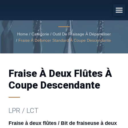
Fraise À Deux Flûtes / Bit De
Fraiseuse À Deux Flûtes
Fraise à deux flûtes à coupe descendante
Home
/
Catégorie
/
Outil De Fraisage À Dépaneliser
/
Fraise À Défoncer Standard À Coupe Descendante
Fraise À Deux Flûtes À
Coupe Descendante
LPR / LCT
Fraise à deux flûtes / Bit de fraiseuse à deux