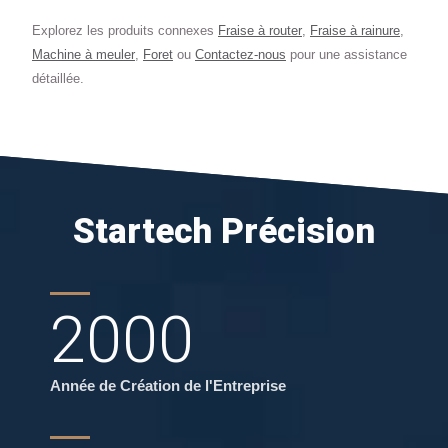
Explorez les produits connexes
Fraise à router
,
Fraise à rainure
,
Machine à meuler
,
Foret
ou
Contactez-nous
pour une assistance
détaillée.
Startech Précision
2000
Année de Création de l'Entreprise