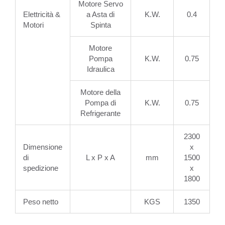
Motore Servo
Elettricità &
a Asta di
K.W.
0.4
Motori
Spinta
Motore
Pompa
K.W.
0.75
Idraulica
Motore della
Pompa di
K.W.
0.75
Refrigerante
2300
Dimensione
x
di
L x P x A
mm
1500
spedizione
x
1800
Peso netto
KGS
1350