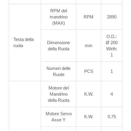
RPM del
mandrino
RPM
2890
(MAX)
O.D.:
Testa della
Dimensione
Ø 200
ruota
mm
della Ruota
Wirth:
1
Numeri delle
PCS
1
Ruote
Motore del
Mandrino
K.W.
4
della Ruota
Motore Servo
K.W.
0.75
Asse Y